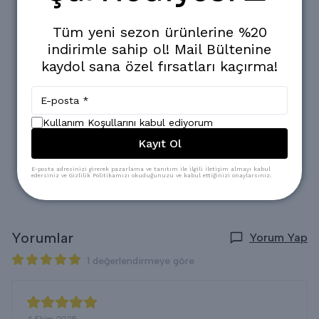
Ürün tam kalıptır.
Kullanımı 4 MEVSİM için uygundur.
Terletme yapmaz.
Tüm yeni sezon ürünlerine %20
Merserize kumaştır.
indirimle sahip ol! Mail Bültenine
Oldukça rahat bir ve şık bir üründür.
kaydol sana özel fırsatları kaçırma!
* Konsept Çekimlerinde Renkler Işık Farklılığından Dolayı Bazı
Ürünlerde Değişiklik Gösterebilir.
* Yıkama: Ilık 30-35 Derecede elde Yıkama ayarında
Yapılabilir,
Kullanım Koşullarını kabul ediyorum
* Ağartıcı ve yoğun kimyasal içeren deterjanların kullanılması
tavsiye edilmez.
Kayıt Ol
* Gölge de kurutma yapılması tavsiye edilir.
* Kuru Temizlemeye verilebilir.
E-posta adresinizi girerek pazarlama ve tanıtım ile ilgili iletişim almayı kabul
edersiniz ve Gizlilik Politikamızı okuduğunuzu ve kabul ettiğinizi onaylarsınız.
Yorumlar
Yorum Yap
1 değerlendirmeye göre