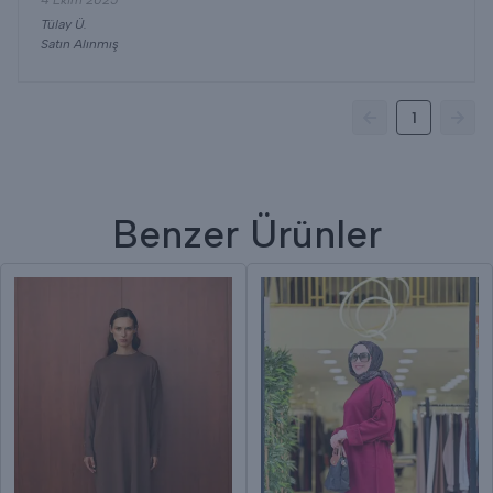
4 Ekim 2025
Tülay
Ü.
Satın Alınmış
1
Benzer Ürünler