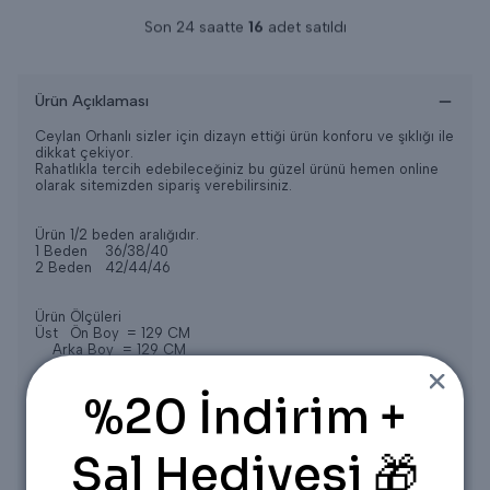
Popüler Ürün!
Son 24 saatte
1.313
kişi inceledi
Son 24 saatte
16
adet satıldı
Ürün Açıklaması
Ceylan Orhanlı sizler için dizayn ettiği ürün konforu ve şıklığı ile
dikkat çekiyor.
Rahatlıkla tercih edebileceğiniz bu güzel ürünü hemen online
olarak sitemizden sipariş verebilirsiniz.
Ürün 1/2 beden aralığıdır.
1 Beden
36/38/40
2 Beden
42/44/46
Ürün Ölçüleri
Üst
Ön Boy
= 129 CM
Arka Boy = 129 CM
Göğüs
= 51 CM
%20 İndirim +
1 bedene ait ölçülerdir.
Manken bedeni 1 bedendir.
Şal Hediyesi 🎁
Ölçüler ürün kumaşına göre (+-) farklılık gösterebilir.