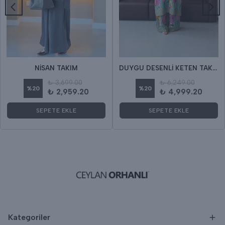
NİSAN TAKIM
DUYGU DESENLİ KETEN TAKIM
₺ 3,699.00
₺ 6,249.00
%
20
%
20
₺ 2,959.20
₺ 4,999.20
SEPETE EKLE
SEPETE EKLE
Kategoriler