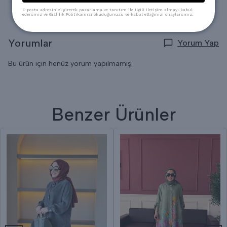
E-posta adresinizi girerek pazarlama ve tanıtım ile ilgili iletişim almayı kabul
edersiniz ve Gizlilik Politikamızı okuduğunuzu ve kabul ettiğinizi onaylarsınız.
Yorumlar
Yorum Yap
Bu ürün için henüz yorum yapılmamış.
Benzer Ürünler