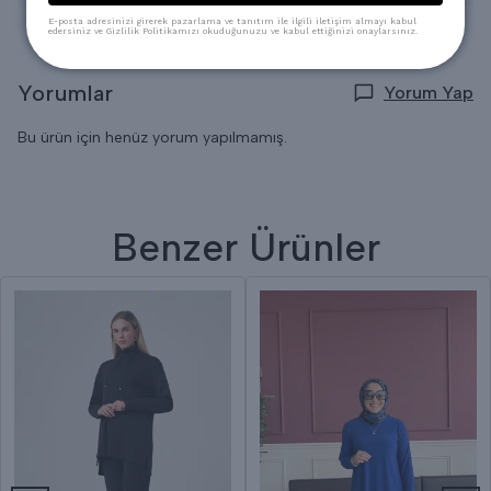
E-posta adresinizi girerek pazarlama ve tanıtım ile ilgili iletişim almayı kabul
edersiniz ve Gizlilik Politikamızı okuduğunuzu ve kabul ettiğinizi onaylarsınız.
Yorumlar
Yorum Yap
Bu ürün için henüz yorum yapılmamış.
Benzer Ürünler