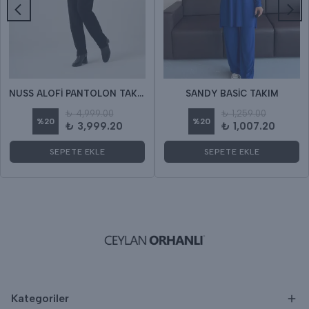
NUSS ALOFİ PANTOLON TAKIM
SANDY BASİC TAKIM
₺ 4,999.00
₺ 1,259.00
%
20
%
20
₺ 3,999.20
₺ 1,007.20
SEPETE EKLE
SEPETE EKLE
Kategoriler