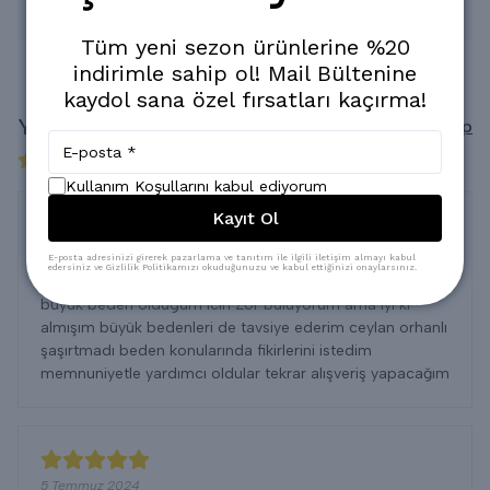
* Kuru Temizlemeye verilebilir.
Tüm yeni sezon ürünlerine %20
indirimle sahip ol! Mail Bültenine
kaydol sana özel fırsatları kaçırma!
Yorumlar
Yorum Yap
2 değerlendirmeye göre
Kullanım Koşullarını kabul ediyorum
Kayıt Ol
güzel
E-posta adresinizi girerek pazarlama ve tanıtım ile ilgili iletişim almayı kabul
edersiniz ve Gizlilik Politikamızı okuduğunuzu ve kabul ettiğinizi onaylarsınız.
24 Mayıs 2024
büyük beden oldugum icin Zor buluyorum ama iyi ki
almışım büyük bedenleri de tavsiye ederim ceylan orhanlı
şaşırtmadı beden konularında fikirlerini istedim
memnuniyetle yardımcı oldular tekrar alışveriş yapacağım
5 Temmuz 2024