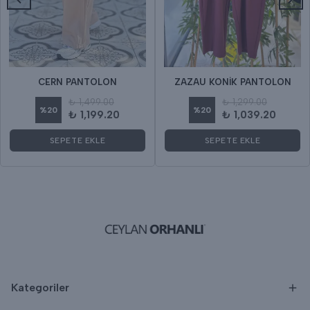
CERN PANTOLON
ZAZAU KONİK PANTOLON
₺ 1,499.00
₺ 1,299.00
%
20
%
20
₺ 1,199.20
₺ 1,039.20
SEPETE EKLE
SEPETE EKLE
Kategoriler