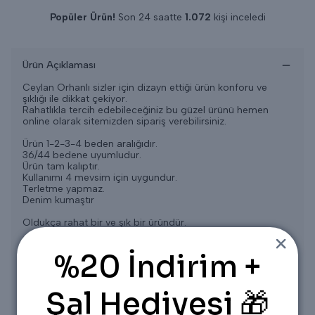
Popüler Ürün!
Son 24 saatte
1.072
kişi inceledi
Son 24 saatte
11
adet satıldı
Ürün Açıklaması
Ceylan Orhanlı sizler için dizayn ettiği ürün konforu ve
şıklığı ile dikkat çekiyor.
Rahatlıkla tercih edebileceğiniz bu güzel ürünü hemen
online olarak sitemizden sipariş verebilirsiniz.
Ürün 1-2-3-4 beden aralığıdır.
36/44 bedene uyumludur.
Ürün tam kalıptır.
Kullanımı 4 mevsim için uygundur.
Terletme yapmaz.
Denim kumaştır
Oldukça rahat bir ve şık bir üründür.
* Konsept Çekimlerinde Renkler Işık Farklılığından Dolayı
%20 İndirim +
Bazı Ürünlerde Değişiklik Gösterebilir.
* Yıkama: Ilık 30-35 Derecede elde Yıkama ayarında
Yapılabilir,
* Ağartıcı ve yoğun kimyasal içeren deterjanların
Şal Hediyesi 🎁
kullanılması tavsiye edilmez.
* Gölge de kurutma yapılması tavsiye edilir.