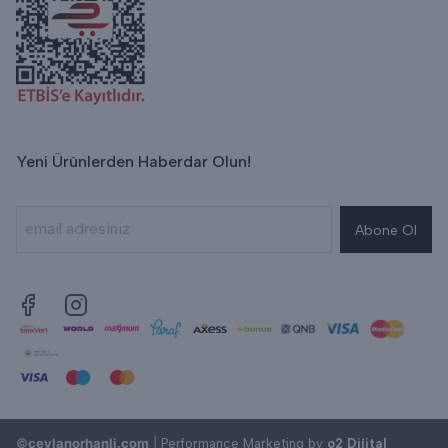
Yeni Ürünlerden Haberdar Olun!
Abone Ol
©
ceylanorhanli.com
|
Performance Marketing by
o2 Dijital