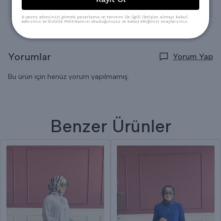
E-posta adresinizi girerek pazarlama ve tanıtım ile ilgili iletişim almayı kabul
edersiniz ve Gizlilik Politikamızı okuduğunuzu ve kabul ettiğinizi onaylarsınız.
Yorumlar
Yorum Yap
Bu ürün için henüz yorum yapılmamış.
Benzer Ürünler