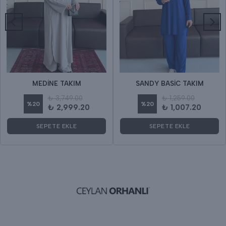
MEDİNE TAKIM
SANDY BASİC TAKIM
₺ 3,749.00
₺ 1,259.00
%
20
%
20
₺ 2,999.20
₺ 1,007.20
SEPETE EKLE
SEPETE EKLE