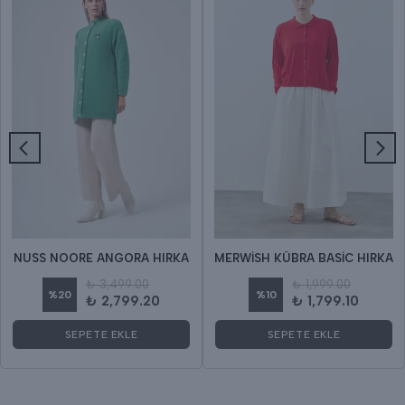
NUSS NOORE ANGORA HIRKA
MERWİSH KÜBRA BASİC HIRKA
₺ 3,499.00
₺ 1,999.00
%
20
%
10
₺ 2,799.20
₺ 1,799.10
SEPETE EKLE
SEPETE EKLE