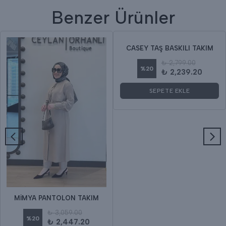
Benzer Ürünler
CASEY TAŞ BASKILI TAKIM
₺ 2,799.00
%
20
₺ 2,239.20
SEPETE EKLE
MİMYA PANTOLON TAKIM
₺ 3,059.00
%
20
₺ 2,447.20