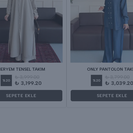
ERYEM TENSEL TAKIM
ONLY PANTOLON TAK
₺ 3,999.00
₺ 3,799.00
%
20
%
20
₺ 3,199.20
₺ 3,039.2
SEPETE EKLE
SEPETE EKLE