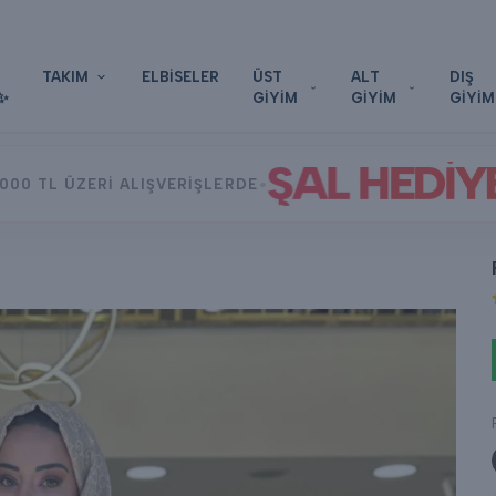
HIZLI KARGO & GÜVENLİ ALIŞVERİŞ
TAKIM
ELBİSELER
ÜST
ALT
DIŞ
✨
GİYİM
GİYİM
GİYİM
ŞAL HEDİY
•
000 TL ÜZERİ ALIŞVERİŞLERDE