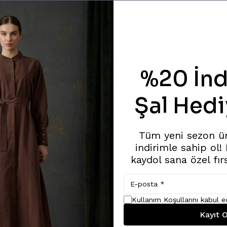
%20 İnd
Şal Hedi
Tüm yeni sezon ü
indirimle sahip ol!
kaydol sana özel fır
Kullanım Koşullarını kabul 
Kayıt O