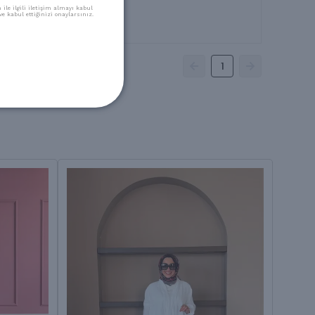
ile ilgili iletişim almayı kabul
e kabul ettiğinizi onaylarsınız.
1