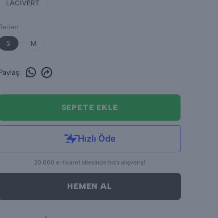
LACİVERT
Beden
S
M
Paylaş
:
SEPETE EKLE
HEMEN AL
Popüler Ürün!
Son 24 saatte
1.143
kişi inceledi