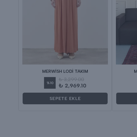
IM
MERWİSH LODİ TAKIM
M
₺ 3,299.00
%
10
₺ 2,969.10
SEPETE EKLE