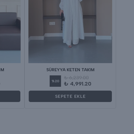
IM
SÜREYYA KETEN TAKIM
₺ 6,239.00
%
20
0
₺ 4,991.20
SEPETE EKLE