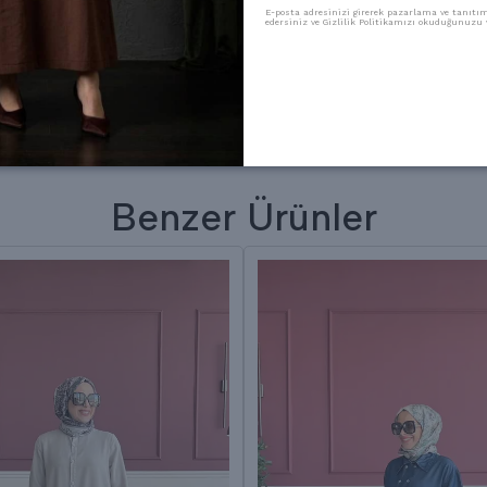
E-posta adresinizi girerek pazarlama ve tanıtım 
edersiniz ve Gizlilik Politikamızı okuduğunuzu v
Benzer Ürünler