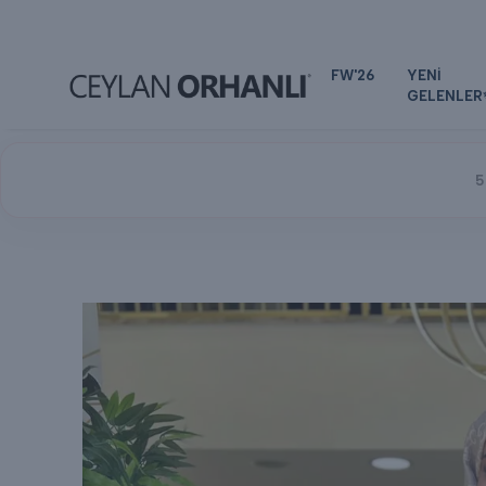
FW'26
YENİ
GELENLER
5