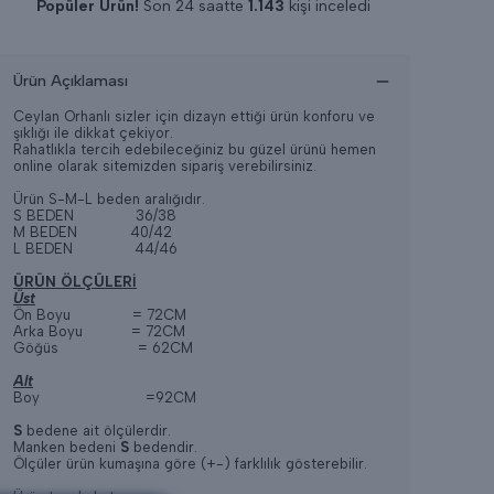
Son 24 saatte
12
adet satıldı
Ürün Açıklaması
Ceylan Orhanlı sizler için dizayn ettiği ürün konforu ve
şıklığı ile dikkat çekiyor.
Rahatlıkla tercih edebileceğiniz bu güzel ürünü hemen
online olarak sitemizden sipariş verebilirsiniz.
Ürün S-M-L beden aralığıdır.
S BEDEN 36/38
M BEDEN 40/42
L BEDEN 44/46
ÜRÜN ÖLÇÜLERİ
Üst
Ön Boyu = 72CM
Arka Boyu = 72CM
Göğüs = 62CM
Alt
Boy =92CM
S
bedene ait ölçülerdir.
Manken bedeni
S
bedendir.
Ölçüler ürün kumaşına göre (+-) farklılık gösterebilir.