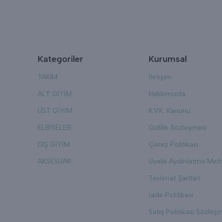
Kategoriler
Kurumsal
TAKIM
İletişim
ALT GİYİM
Hakkımızda
ÜST GİYİM
K.V.K. Kanunu
ELBİSELER
Gizlilik Sözleşmesi
DIŞ GİYİM
Çerez Politikası
AKSESUAR
Üyelik Aydınlatma Metn
Teslimat Şartları
İade Politikası
Satış Politikası Sözleş