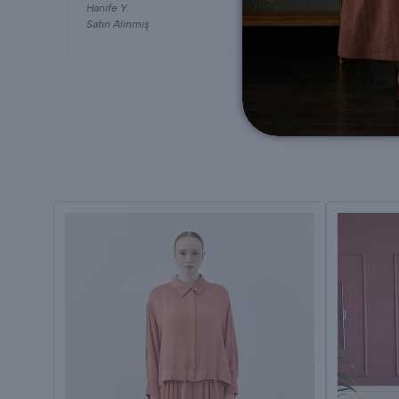
Hanife
Y.
Satın Alınmış