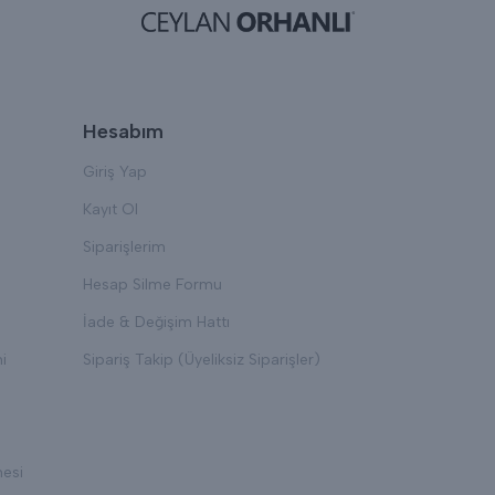
Hesabım
Giriş Yap
Kayıt Ol
Siparişlerim
Hesap Silme Formu
İade & Değişim Hattı
i
Sipariş Takip (Üyeliksiz Siparişler)
mesi