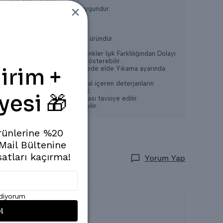
Ürün tam kalıptır.
Kullanımı
4 MEVSİM
için uygundur.
Terletme yapmaz.
Dokuma
kumaştır.
Oldukça rahat bir ve şık bir üründür.
* Konsept Çekimlerinde Renkler Işık Farklılığından Dolayı
Bazı Ürünlerde Değişiklik Gösterebilir.
irim +
* Yıkama: Ilık 30-35 Derecede elde Yıkama ayarında
Yapılabilir,
* Ağartıcı ve yoğun kimyasal içeren deterjanların
kullanılması tavsiye edilmez.
yesi 🎁
* Gölge de kurutma yapılması tavsiye edilir.
* Kuru Temizlemeye verilebilir.
rünlerine %20
 Mail Bültenine
satları kaçırma!
Yorum Yap
ediyorum
l