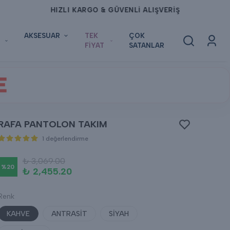
AKSESUAR
TEK
ÇOK
FİYAT
SATANLAR
E
RAFA PANTOLON TAKIM
1 değerlendirme
₺ 3,069.00
%
20
₺ 2,455.20
Renk
KAHVE
ANTRASİT
SİYAH