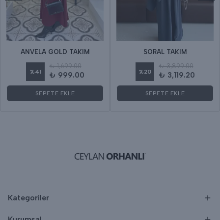
ANVELA GOLD TAKIM
SORAL TAKIM
₺ 1,699.00
₺ 3,899.00
%
41
%
20
₺ 999.00
₺ 3,119.20
SEPETE EKLE
SEPETE EKLE
Kategoriler
Kurumsal