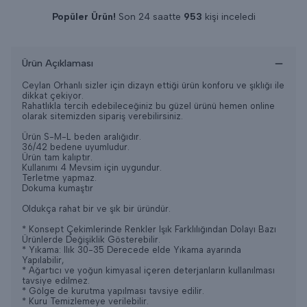
Popüler Ürün!
Son 24 saatte
953
kişi inceledi
Son 24 saatte
9
adet satıldı
Ürün Açıklaması
Ceylan Orhanlı sizler için dizayn ettiği ürün konforu ve şıklığı ile
dikkat çekiyor.
Rahatlıkla tercih edebileceğiniz bu güzel ürünü hemen online
olarak sitemizden sipariş verebilirsiniz.
Ürün S-M-L beden aralığıdır.
36/42 bedene uyumludur.
Ürün tam kalıptır.
Kullanımı 4 Mevsim için uygundur.
Terletme yapmaz.
Dokuma kumaştır
Oldukça rahat bir ve şık bir üründür.
* Konsept Çekimlerinde Renkler Işık Farklılığından Dolayı Bazı
Ürünlerde Değişiklik Gösterebilir.
* Yıkama: Ilık 30-35 Derecede elde Yıkama ayarında
Yapılabilir,
* Ağartıcı ve yoğun kimyasal içeren deterjanların kullanılması
tavsiye edilmez.
* Gölge de kurutma yapılması tavsiye edilir.
* Kuru Temizlemeye verilebilir.