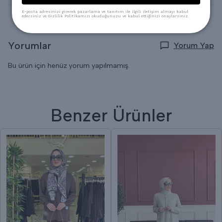
E-posta adresinizi girerek pazarlama ve tanıtım ile ilgili iletişim almayı kabul
edersiniz ve Gizlilik Politikamızı okuduğunuzu ve kabul ettiğinizi onaylarsınız.
Yorumlar
Yorum Yap
Bu ürün için henüz yorum yapılmamış.
Benzer Ürünler