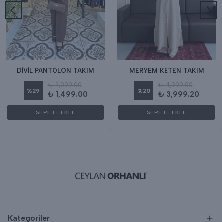
DİVİL PANTOLON TAKIM
MERYEM KETEN TAKIM
₺ 2,099.00
₺ 4,999.00
%
29
%
20
₺ 1,499.00
₺ 3,999.20
SEPETE EKLE
SEPETE EKLE
Kategoriler