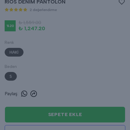
RİOS DENİM PANTOLON
2 değerlendirme
₺ 1,559.00
%
20
₺ 1,247.20
Renk
HAKİ
Beden
S
Paylaş
:
SEPETE EKLE