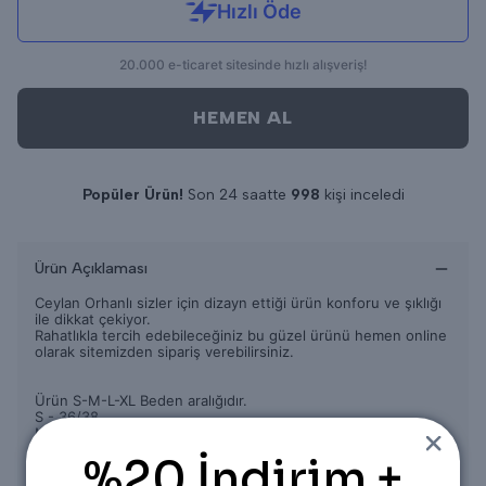
HEMEN AL
Popüler Ürün!
Son 24 saatte
998
kişi inceledi
Son 24 saatte
9
adet satıldı
Ürün Açıklaması
Ceylan Orhanlı sizler için dizayn ettiği ürün konforu ve şıklığı
ile dikkat çekiyor.
Rahatlıkla tercih edebileceğiniz bu güzel ürünü hemen online
olarak sitemizden sipariş verebilirsiniz.
Ürün S-M-L-XL Beden aralığıdır.
S - 36/38
M - 38/40
L - 40/42
%20 İndirim +
XL - 42/44
bedene uyumludur.
Ürün tam kalıptır.