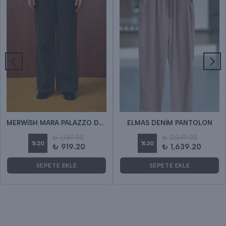
MERWİSH MARA PALAZZO DENİM
ELMAS DENİM PANTOLON
₺ 1,149.00
₺ 2,049.00
%
20
%
20
₺ 919.20
₺ 1,639.20
SEPETE EKLE
SEPETE EKLE