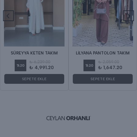
SÜREYYA KETEN TAKIM
LİLYANA PANTOLON TAKIM
₺ 6,239.00
₺ 2,059.00
%
20
%
20
₺ 4,991.20
₺ 1,647.20
SEPETE EKLE
SEPETE EKLE