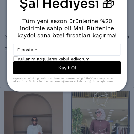
Şal Hediyesi 🎁
Popüler Ürün!
Son 24 saatte
1.117
kişi inceledi
Son 24 saatte
12
adet satıldı
Tüm yeni sezon ürünlerine %20
indirimle sahip ol! Mail Bültenine
kaydol sana özel fırsatları kaçırma!
Yorumlar
Yorum Yap
Bu ürün için henüz yorum yapılmamış.
Kullanım Koşullarını kabul ediyorum
Kayıt Ol
Benzer Ürünler
E-posta adresinizi girerek pazarlama ve tanıtım ile ilgili iletişim almayı kabul
edersiniz ve Gizlilik Politikamızı okuduğunuzu ve kabul ettiğinizi onaylarsınız.