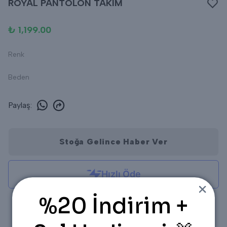
ROYAL PANTOLON TAKIM
₺ 1,199.00
Renk
Beden
Paylaş
:
Stoğa Gelince Haber Ver
%20 İndirim +