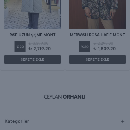
RİSE UZUN ŞİŞME MONT
MERWİSH ROSA HAFİF MONT
₺ 3,399.00
₺ 2,299.00
%
20
%
20
₺ 2,719.20
₺ 1,839.20
SEPETE EKLE
SEPETE EKLE
Kategoriler