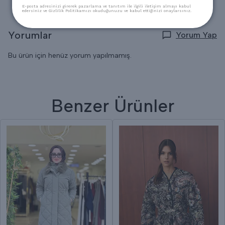
E-posta adresinizi girerek pazarlama ve tanıtım ile ilgili iletişim almayı kabul
edersiniz ve Gizlilik Politikamızı okuduğunuzu ve kabul ettiğinizi onaylarsınız.
Yorumlar
Yorum Yap
Bu ürün için henüz yorum yapılmamış.
Benzer Ürünler