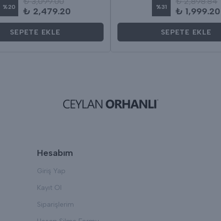
₺ 3,099.00
₺ 2,898.84
%
20
%
31
₺ 2,479.20
₺ 1,999.20
SEPETE EKLE
SEPETE EKLE
Hesabım
Giriş Yap
Kayıt Ol
Siparişlerim