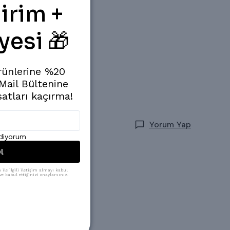
irim +
yesi 🎁
rünlerine %20
 Mail Bültenine
satları kaçırma!
Yorum Yap
ediyorum
l
ile ilgili iletişim almayı kabul
e kabul ettiğinizi onaylarsınız.