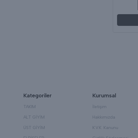
Kategoriler
Kurumsal
TAKIM
İletişim
ALT GİYİM
Hakkımızda
ÜST GİYİM
K.V.K. Kanunu