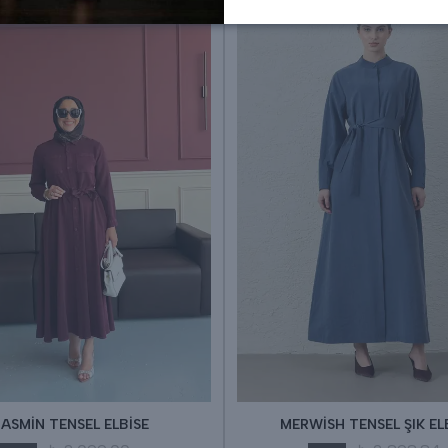
JASMİN TENSEL ELBİSE
MERWİSH TENSEL ŞIK EL