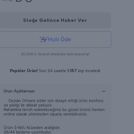
Stoğa Gelince Haber Ver
Popüler Ürün!
Son 24 saatte
1.157
kişi inceledi
Son 24 saatte
14
adet satıldı
Ürün Açıklaması
Ceylan Orhanlı sizler için dizayn ettiği ürün konforu
ve şıklığı ile dikkat çekiyor.
Rahatlıkla tercih edebileceğiniz bu güzel ürünü hemen
online olarak sitemizden sipariş verebilirsiniz.
Ürün S-M/L-XLbeden aralığıdır.
36/44 bedene uyumludur.