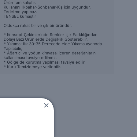
Ürün tam kalıptır.
Kullanımı İlkbahar-Sonbahar-Kış için uygundur.
Terletme yapmaz.
TENSEL kumaştır
Oldukça rahat bir ve şık bir üründür.
* Konsept Çekimlerinde Renkler Işık Farklılığından
Dolayı Bazı Ürünlerde Değişiklik Gösterebilir.
* Yıkama: Ilık 30-35 Derecede elde Yıkama ayarında
Yapılabilir,
* Ağartıcı ve yoğun kimyasal içeren deterjanların
kullanılması tavsiye edilmez.
* Gölge de kurutma yapılması tavsiye edilir.
* Kuru Temizlemeye verilebilir.