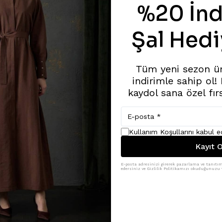
%20 İnd
Şal Hedi
Tüm yeni sezon ü
indirimle sahip ol!
kaydol sana özel fır
Kullanım Koşullarını kabul 
Kayıt O
E-posta adresinizi girerek pazarlama ve tanıtım 
edersiniz ve Gizlilik Politikamızı okuduğunuzu v
Benzer Ürünler