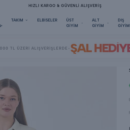
IŞVERİŞ
TAKIM
ELBİSELER
ÜST
ALT
DIŞ
✨
GİYİM
GİYİM
GİYİM
ŞAL HEDİY
•
000 TL ÜZERİ ALIŞVERİŞLERDE