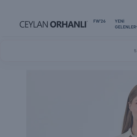
HIZLI KARGO & GÜVENLİ AL
FW'26
YENİ
GELENLER
5