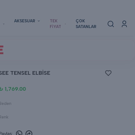
AKSESUAR
TEK
ÇOK
FİYAT
SATANLAR
E
SEE TENSEL ELBİSE
₺ 1,769.00
Beden
Renk
Paylaş
: