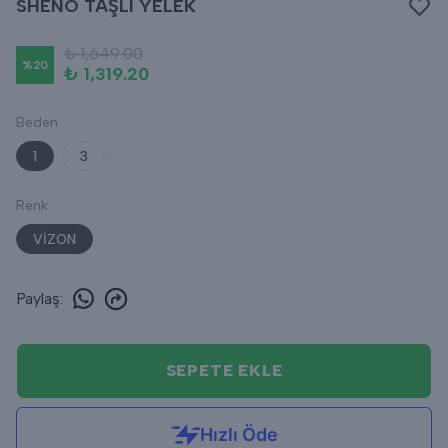
SHENO TAŞLI YELEK
₺ 1,649.00
%
20
₺ 1,319.20
Beden
1
3
Renk
VİZON
Paylaş
:
SEPETE EKLE