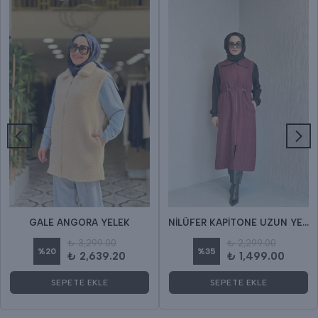
GALE ANGORA YELEK
NİLÜFER KAPİTONE UZUN YELEK
₺ 3,299.00
₺ 2,299.00
%
20
%
35
₺ 2,639.20
₺ 1,499.00
SEPETE EKLE
SEPETE EKLE