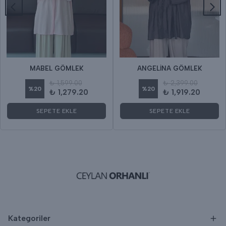
MABEL GÖMLEK
ANGELİNA GÖMLEK
₺ 1,599.00
₺ 2,399.00
%
20
%
20
₺ 1,279.20
₺ 1,919.20
SEPETE EKLE
SEPETE EKLE
Kategoriler