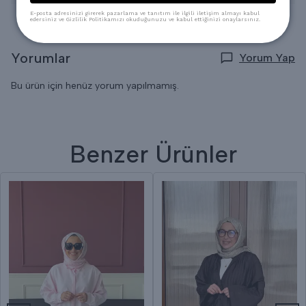
E-posta adresinizi girerek pazarlama ve tanıtım ile ilgili iletişim almayı kabul
edersiniz ve Gizlilik Politikamızı okuduğunuzu ve kabul ettiğinizi onaylarsınız.
Yorumlar
Yorum Yap
Bu ürün için henüz yorum yapılmamış.
Benzer Ürünler