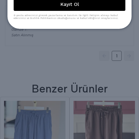
Kayıt Ol
E-posta adresinizi girerek pazarlama ve tanıtım ile ilgili iletişim almayı kabul
edersiniz ve Gizlilik Politikamızı okuduğunuzu ve kabul ettiğinizi onaylarsınız.
4 Ocak 2024
Gamze
T.
Satın Alınmış
1
Benzer Ürünler