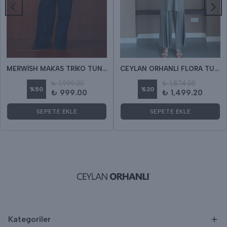
MERWİSH MAKAS TRİKO TUNİK
CEYLAN ORHANLI FLORA TUNİK
₺ 1,999.00
₺ 1,874.00
%
50
%
20
₺ 999.00
₺ 1,499.20
SEPETE EKLE
SEPETE EKLE
Kategoriler