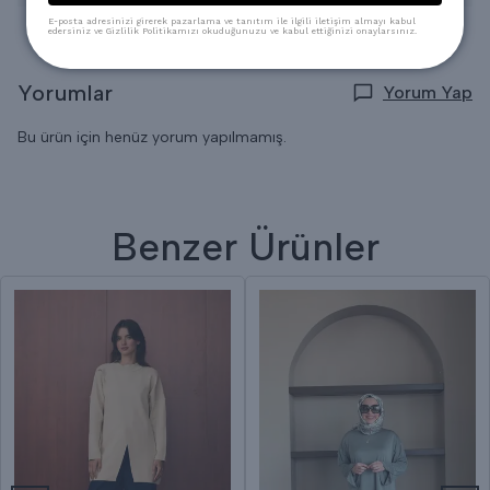
E-posta adresinizi girerek pazarlama ve tanıtım ile ilgili iletişim almayı kabul
edersiniz ve Gizlilik Politikamızı okuduğunuzu ve kabul ettiğinizi onaylarsınız.
Yorumlar
Yorum Yap
Bu ürün için henüz yorum yapılmamış.
Benzer Ürünler