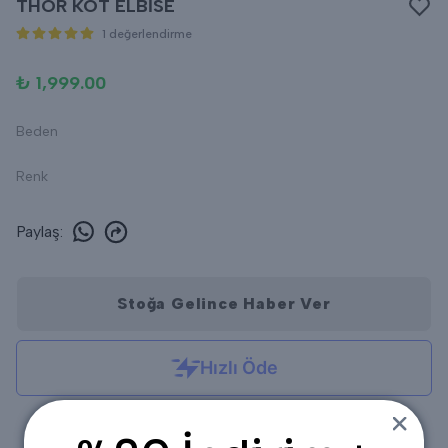
THOR KOT ELBİSE
1 değerlendirme
₺ 1,999.00
Beden
Renk
Paylaş
:
Stoğa Gelince Haber Ver