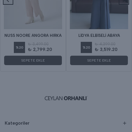
NUSS NOORE ANGORA HIRKA
LİDYA ELBİSELİ ABAYA
₺ 3,499.00
₺ 4,399.00
%
20
%
20
₺ 2,799.20
₺ 3,519.20
SEPETE EKLE
SEPETE EKLE
Kategoriler