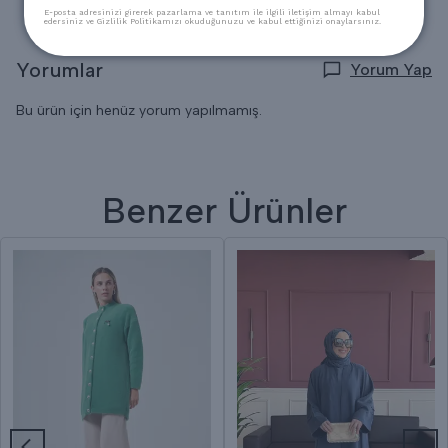
E-posta adresinizi girerek pazarlama ve tanıtım ile ilgili iletişim almayı kabul
edersiniz ve Gizlilik Politikamızı okuduğunuzu ve kabul ettiğinizi onaylarsınız.
Yorumlar
Yorum Yap
Bu ürün için henüz yorum yapılmamış.
Benzer Ürünler