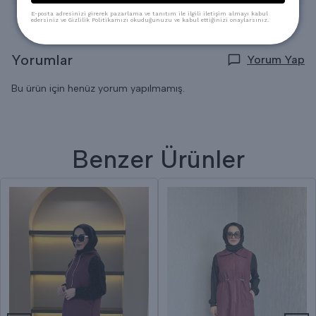
E-posta adresinizi girerek pazarlama ve tanıtım ile ilgili iletişim almayı kabul
edersiniz ve Gizlilik Politikamızı okuduğunuzu ve kabul ettiğinizi onaylarsınız.
Yorumlar
Yorum Yap
Bu ürün için henüz yorum yapılmamış.
Benzer Ürünler