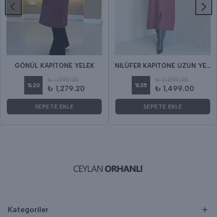
GÖNÜL KAPİTONE YELEK
NİLÜFER KAPİTONE UZUN YELEK
₺ 1,599.00
₺ 2,299.00
%
20
%
35
₺ 1,279.20
₺ 1,499.00
SEPETE EKLE
SEPETE EKLE
Kategoriler