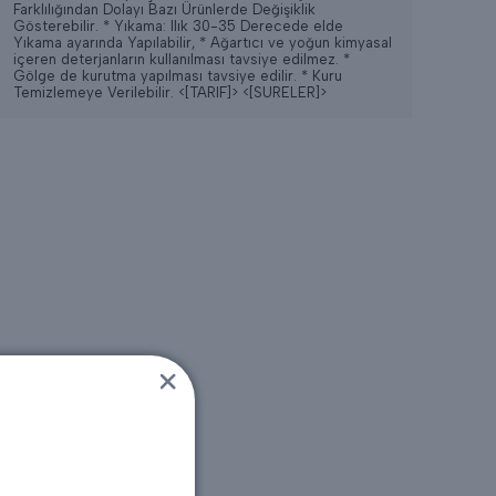
Farklılığından Dolayı Bazı Ürünlerde Değişiklik
Gösterebilir. * Yıkama: Ilık 30-35 Derecede elde
Yıkama ayarında Yapılabilir, * Ağartıcı ve yoğun kimyasal
içeren deterjanların kullanılması tavsiye edilmez. *
Gölge de kurutma yapılması tavsiye edilir. * Kuru
Temizlemeye Verilebilir.
<[TARIF]>
<[SURELER]>