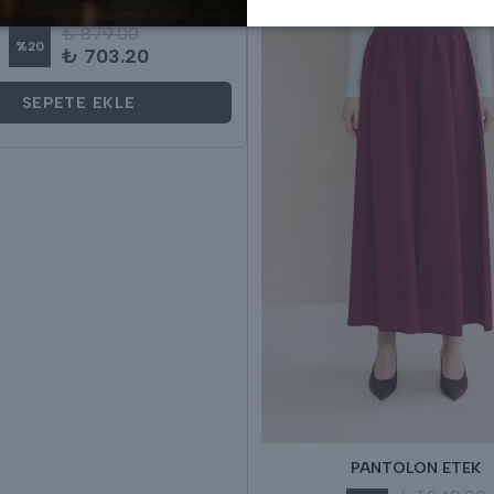
 PAÇA DÜĞMELLİ PANTOLON
₺ 879.00
%
20
₺ 703.20
SEPETE EKLE
PANTOLON ETEK