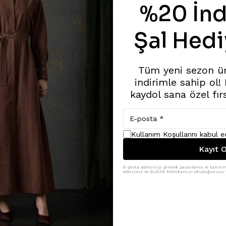
%20 İnd
Şal Hedi
Tüm yeni sezon ü
indirimle sahip ol!
kaydol sana özel fır
Kullanım Koşullarını kabul 
Kayıt O
E-posta adresinizi girerek pazarlama ve tanıtım 
edersiniz ve Gizlilik Politikamızı okuduğunuzu v
Benzer Ürünler