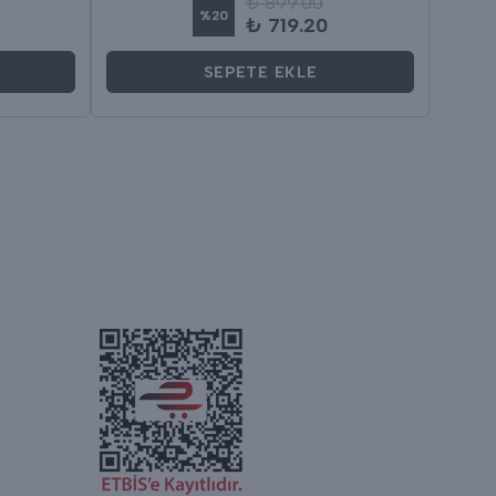
₺ 899.00
%
20
₺ 719.20
SEPETE EKLE