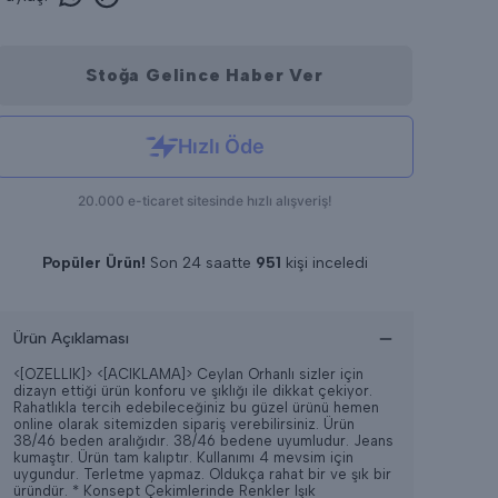
Stoğa Gelince Haber Ver
Popüler Ürün!
Son 24 saatte
951
kişi inceledi
Son 24 saatte
8
adet satıldı
Ürün Açıklaması
<[OZELLIK]>
<[ACIKLAMA]> Ceylan Orhanlı sizler için
dizayn ettiği ürün konforu ve şıklığı ile dikkat çekiyor.
Rahatlıkla tercih edebileceğiniz bu güzel ürünü hemen
online olarak sitemizden sipariş verebilirsiniz. Ürün
38/46 beden aralığıdır. 38/46 bedene uyumludur. Jeans
kumaştır. Ürün tam kalıptır. Kullanımı 4 mevsim için
uygundur. Terletme yapmaz. Oldukça rahat bir ve şık bir
üründür. * Konsept Çekimlerinde Renkler Işık