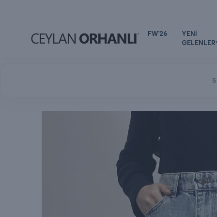
FW'26
YENİ
GELENLER
5