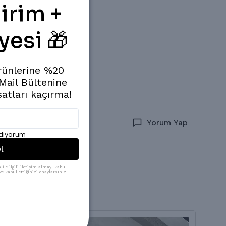
irim +
yesi 🎁
rünlerine %20
 Mail Bültenine
satları kaçırma!
Yorum Yap
ediyorum
l
ile ilgili iletişim almayı kabul
e kabul ettiğinizi onaylarsınız.