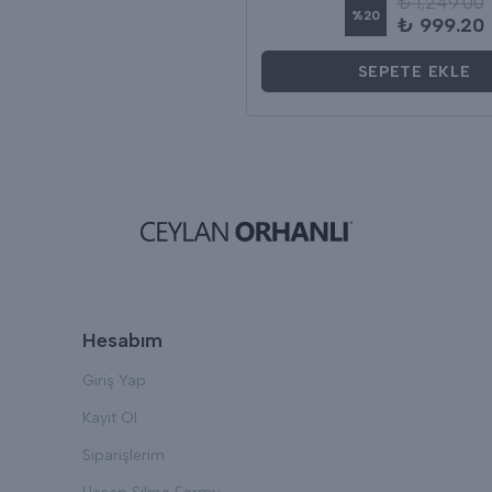
₺ 1,249.00
%
20
₺ 999.20
SEPETE EKLE
Hesabım
Giriş Yap
Kayıt Ol
Siparişlerim