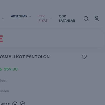
AKSESUAR
TEK
ÇOK
FİYAT
SATANLAR
E
YAMALI KOT PANTOLON
₺ 559.00
Renk
Beden
Paylaş
: