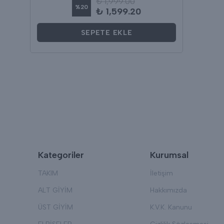
₺ 1,999.00
%
20
₺ 1,599.20
SEPETE EKLE
Kategoriler
Kurumsal
TAKIM
İletişim
ALT GİYİM
Hakkımızda
ÜST GİYİM
K.V.K. Kanunu