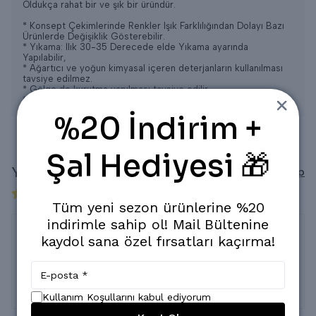
Oldukça rahat bir ve şık bir üründür.
* Konsept Çekimlerinde Renkler Işık Farklılığından Dolayı Bazı
Ürünlerde Değişiklik Gösterebilir.
* Yıkama: Ilık 30-35 Derecede elde Yıkama ayarında
Yapılabilir,
* Ağartıcı ve yoğun kimyasal içeren deterjanların kullanılması
tavsiye edilmez.
* Gölge de kurutma yapılması tavsiye edilir.
* Kuru Temizlemeye verilebilir.
%20 İndirim +
Şal Hediyesi 🎁
Yorumlar
Yorum Yap
8 değerlendirmeye göre
Tüm yeni sezon ürünlerine %20
indirimle sahip ol! Mail Bültenine
kaydol sana özel fırsatları kaçırma!
İade değişim
24 Mayıs 2025
Bedeni iyi gelmezse iade edebiliyor muyuz acaba
Kullanım Koşullarını kabul ediyorum