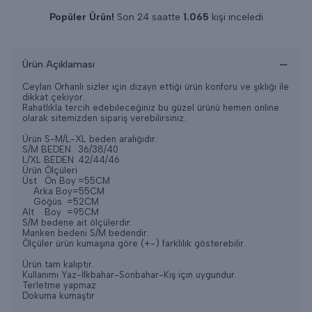
Popüler Ürün!
Son 24 saatte
1.065
kişi inceledi
Son 24 saatte
10
adet satıldı
Ürün Açıklaması
Ceylan Orhanlı sizler için dizayn ettiği ürün konforu ve şıklığı ile
dikkat çekiyor.
Rahatlıkla tercih edebileceğiniz bu güzel ürünü hemen online
olarak sitemizden sipariş verebilirsiniz.
Ürün S-M/L-XL beden aralığıdır.
S/M BEDEN
36/38/40
L/XL BEDEN
42/44/46
Ürün Ölçüleri
Üst
Ön Boy
=55CM
Arka Boy=55CM
Göğüs
=52CM
Alt
Boy
=95CM
S/M bedene ait ölçülerdir.
Manken bedeni S/M bedendir.
Ölçüler ürün kumaşına göre (+-) farklılık gösterebilir.
Ürün tam kalıptır.
Kullanımı Yaz-İlkbahar-Sonbahar-Kış için uygundur.
Terletme yapmaz.
Dokuma kumaştır