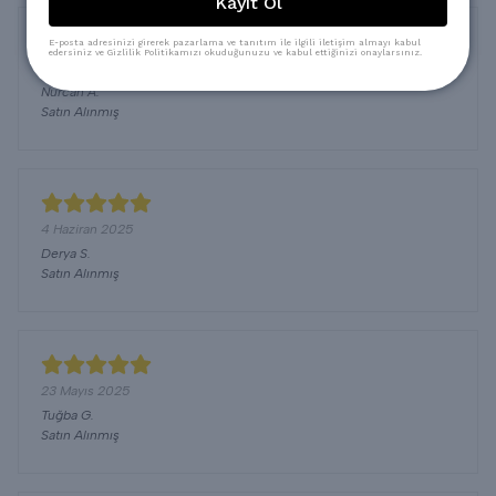
Kayıt Ol
E-posta adresinizi girerek pazarlama ve tanıtım ile ilgili iletişim almayı kabul
edersiniz ve Gizlilik Politikamızı okuduğunuzu ve kabul ettiğinizi onaylarsınız.
28 Eylül 2025
Nurcan
A.
Satın Alınmış
4 Haziran 2025
Derya
S.
Satın Alınmış
23 Mayıs 2025
Tuğba
G.
Satın Alınmış