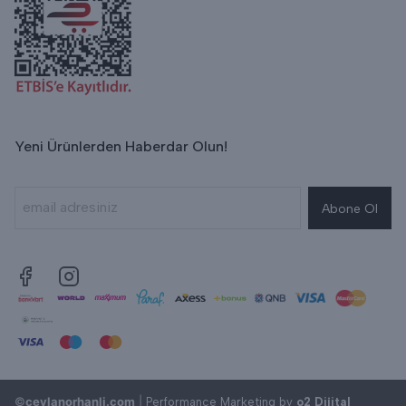
Yeni Ürünlerden Haberdar Olun!
Abone Ol
©
ceylanorhanli.com
|
Performance Marketing by
o2 Dijital