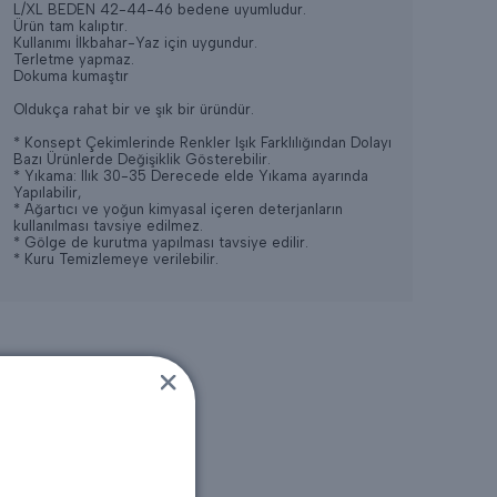
L/XL BEDEN 42-44-46 bedene uyumludur.
Ürün tam kalıptır.
Kullanımı İlkbahar-Yaz için uygundur.
Terletme yapmaz.
Dokuma kumaştır
Oldukça rahat bir ve şık bir üründür.
* Konsept Çekimlerinde Renkler Işık Farklılığından Dolayı
Bazı Ürünlerde Değişiklik Gösterebilir.
* Yıkama: Ilık 30-35 Derecede elde Yıkama ayarında
Yapılabilir,
* Ağartıcı ve yoğun kimyasal içeren deterjanların
kullanılması tavsiye edilmez.
* Gölge de kurutma yapılması tavsiye edilir.
* Kuru Temizlemeye verilebilir.