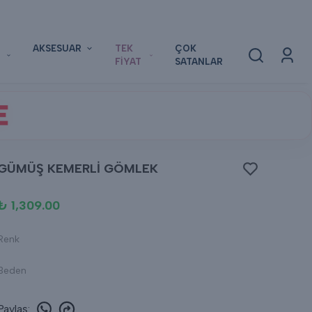
AKSESUAR
TEK
ÇOK
FİYAT
SATANLAR
E
GÜMÜŞ KEMERLİ GÖMLEK
₺ 1,309.00
Renk
Beden
Paylaş
: