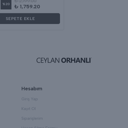
₺ 2,199.00
%
20
₺ 1,759.20
SEPETE EKLE
Hesabım
Giriş Yap
Kayıt Ol
Siparişlerim