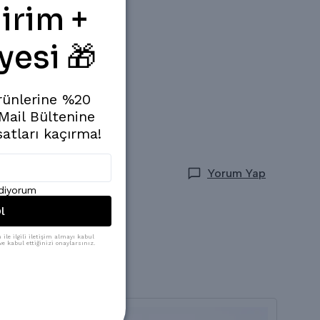
irim +
yesi 🎁
rünlerine %20
 Mail Bültenine
satları kaçırma!
Yorum Yap
ediyorum
l
ile ilgili iletişim almayı kabul
e kabul ettiğinizi onaylarsınız.