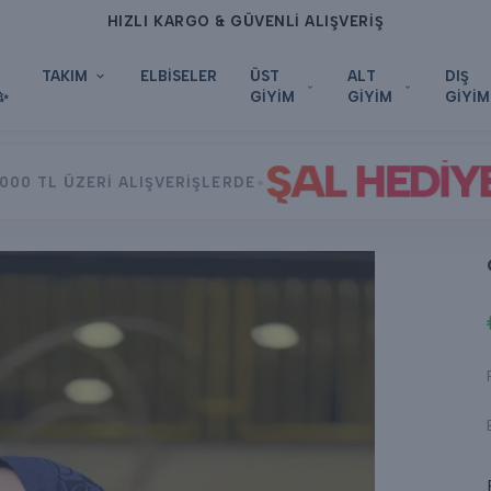
HIZLI KARGO & GÜVENLİ ALIŞVERİŞ
TAKIM
ELBİSELER
ÜST
ALT
DIŞ
✨
GİYİM
GİYİM
GİYİM
ŞAL HEDİY
•
000 TL ÜZERİ ALIŞVERİŞLERDE