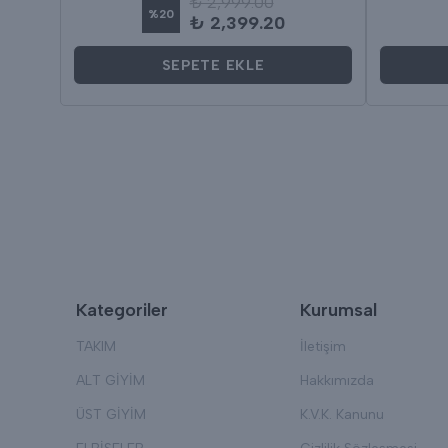
₺ 2,999.00
%
20
₺ 2,399.20
SEPETE EKLE
Kategoriler
Kurumsal
TAKIM
İletişim
ALT GİYİM
Hakkımızda
ÜST GİYİM
K.V.K. Kanunu