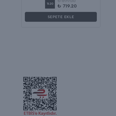
₺ 899.00
%
20
₺ 719.20
SEPETE EKLE