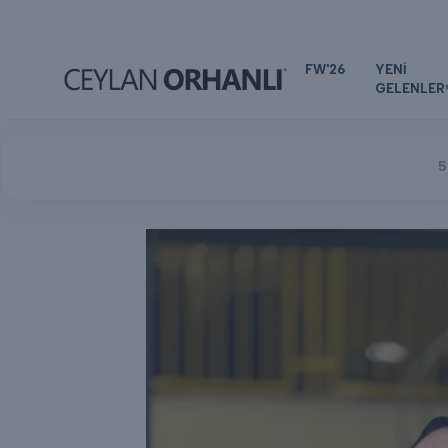
FW'26
YENİ
GELENLER
5