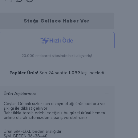
Stoğa Gelince Haber Ver
Popüler Ürün!
Son 24 saatte
1.099
kişi inceledi
Son 24 saatte
11
adet satıldı
Ürün Açıklaması
Ceylan Orhanlı sizler için dizayn ettiği ürün konforu ve
şıklığı ile dikkat çekiyor.
Rahatlıkla tercih edebileceğiniz bu güzel ürünü hemen
online olarak sitemizden sipariş verebilirsiniz.
Ürün S/M-L/XL beden aralığıdır.
S/M BEDEN 36-38-40