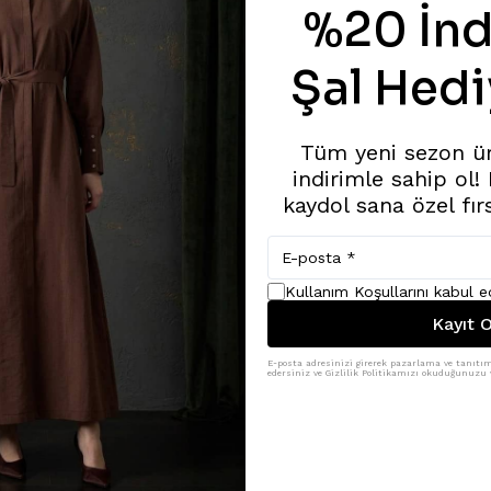
%20 İnd
Şal Hedi
Tüm yeni sezon ü
indirimle sahip ol!
kaydol sana özel fır
Kullanım Koşullarını kabul 
Kayıt O
E-posta adresinizi girerek pazarlama ve tanıtım 
edersiniz ve Gizlilik Politikamızı okuduğunuzu v
Benzer Ürünler