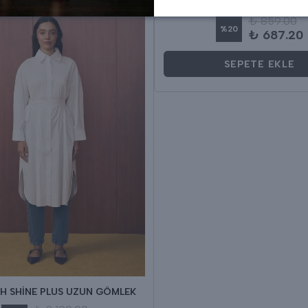
MEYRA UZUN ÇİZGİLİ G
₺ 859.00
%
20
₺ 687.20
SEPETE EKLE
H SHİNE PLUS UZUN GÖMLEK