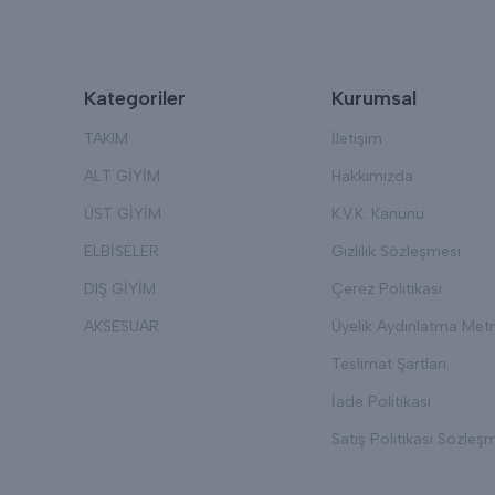
Kategoriler
Kurumsal
TAKIM
İletişim
ALT GİYİM
Hakkımızda
ÜST GİYİM
K.V.K. Kanunu
ELBİSELER
Gizlilik Sözleşmesi
DIŞ GİYİM
Çerez Politikası
AKSESUAR
Üyelik Aydınlatma Metn
Teslimat Şartları
İade Politikası
Satış Politikası Sözleş