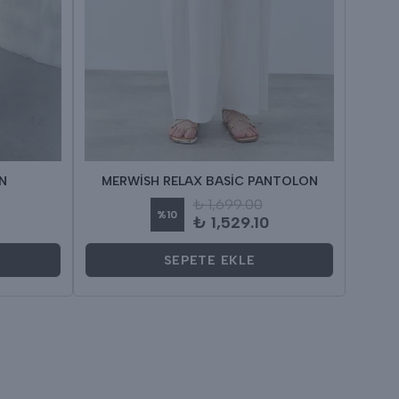
N
MERWİSH RELAX BASİC PANTOLON
MERWİ
₺ 1,699.00
%
10
₺ 1,529.10
SEPETE EKLE