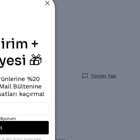
irim +
yesi 🎁
Yorum Yap
rünlerine %20
 Mail Bültenine
satları kaçırma!
ediyorum
l
ile ilgili iletişim almayı kabul