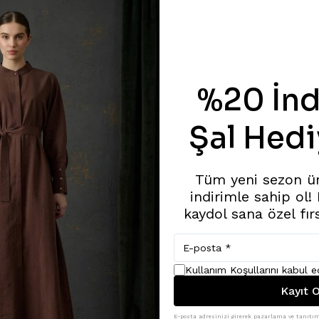
%20 İnd
Şal Hedi
Tüm yeni sezon ü
indirimle sahip ol!
kaydol sana özel fır
Kullanım Koşullarını kabul 
Kayıt O
E-posta adresinizi girerek pazarlama ve tanıtım 