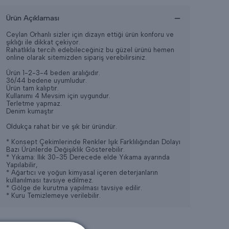
Ürün Açıklaması
Ceylan Orhanlı sizler için dizayn ettiği ürün konforu ve
şıklığı ile dikkat çekiyor.
Rahatlıkla tercih edebileceğiniz bu güzel ürünü hemen
online olarak sitemizden sipariş verebilirsiniz.
Ürün 1-2-3-4 beden aralığıdır.
36/44 bedene uyumludur.
Ürün tam kalıptır.
Kullanımı 4 Mevsim için uygundur.
Terletme yapmaz.
Denim kumaştır
Oldukça rahat bir ve şık bir üründür.
* Konsept Çekimlerinde Renkler Işık Farklılığından Dolayı
Bazı Ürünlerde Değişiklik Gösterebilir.
* Yıkama: Ilık 30-35 Derecede elde Yıkama ayarında
Yapılabilir,
* Ağartıcı ve yoğun kimyasal içeren deterjanların
kullanılması tavsiye edilmez.
* Gölge de kurutma yapılması tavsiye edilir.
* Kuru Temizlemeye verilebilir.