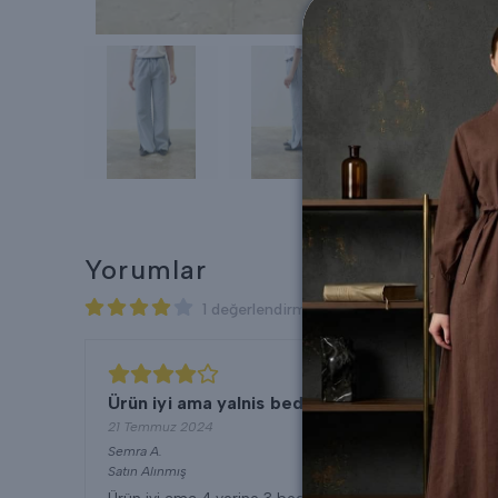
Yorumlar
1 değerlendirmeye göre
Ürün iyi ama yalnis beden gelmis
21 Temmuz 2024
Semra
A.
Satın Alınmış