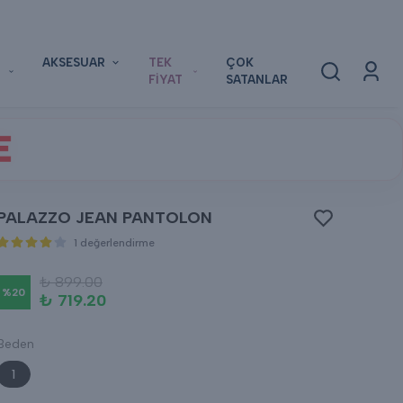
AKSESUAR
TEK
ÇOK
FİYAT
SATANLAR
E
PALAZZO JEAN PANTOLON
1 değerlendirme
₺ 899.00
%
20
₺ 719.20
Beden
1