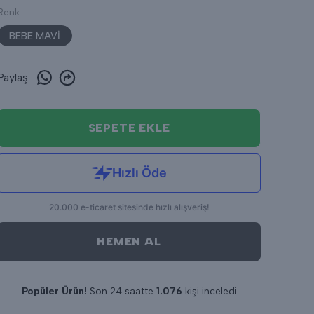
Renk
BEBE MAVİ
Paylaş
:
SEPETE EKLE
HEMEN AL
Popüler Ürün!
Son 24 saatte
1.076
kişi inceledi
Son 24 saatte
10
adet satıldı