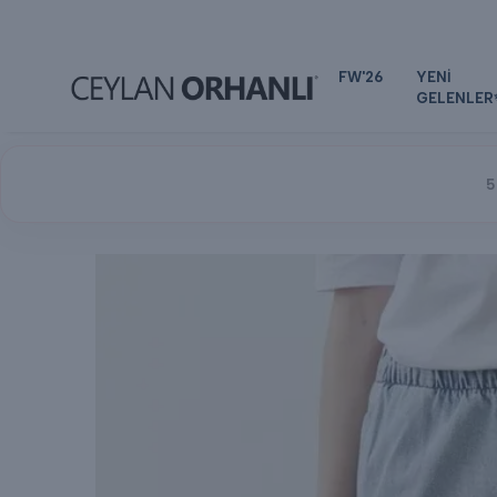
FW'26
YENİ
GELENLER
5