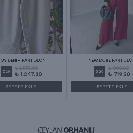
İOS DENİM PANTOLON
NEW DORE PANTOLO
₺ 1,559.00
₺ 899.00
%
20
%
20
₺ 1,247.20
₺ 719.20
SEPETE EKLE
SEPETE EKLE