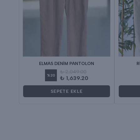
ELMAS DENİM PANTOLON
R
₺ 2,049.00
%
20
₺ 1,639.20
SEPETE EKLE