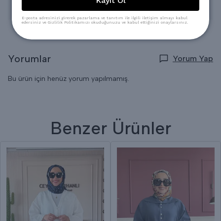
Kayıt Ol
* Kuru Temizlemeye verilebilir.
E-posta adresinizi girerek pazarlama ve tanıtım ile ilgili iletişim almayı kabul
edersiniz ve Gizlilik Politikamızı okuduğunuzu ve kabul ettiğinizi onaylarsınız.
Yorumlar
Yorum Yap
Bu ürün için henüz yorum yapılmamış.
Benzer Ürünler