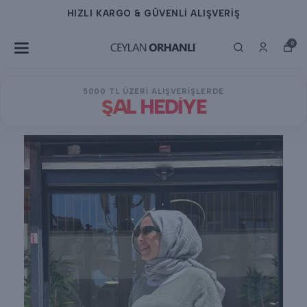
ARGO & GÜVENLİ ALIŞVERİŞ
HIZLI K
0
5000 TL ÜZERİ ALIŞVERİŞLERDE
ŞAL HEDİYE